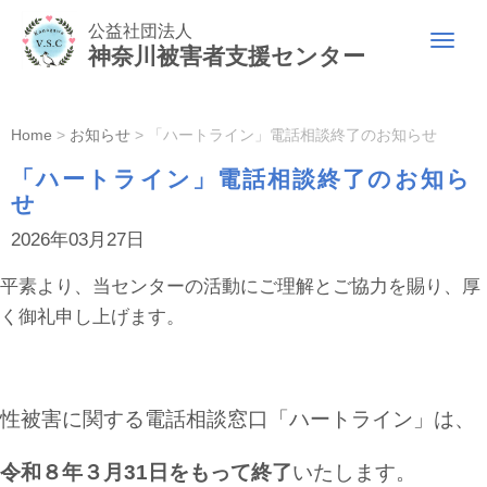
公益社団法人
N
神奈川被害者支援センター
a
v
i
g
a
Home
>
お知らせ
>
「ハートライン」電話相談終了のお知らせ
t
i
「ハートライン」電話相談終了のお知ら
o
n
せ
2026年03月27日
平素より、当センターの活動にご理解とご協力を賜り、厚
く御礼申し上げます。
性被害に関する電話相談窓口「ハートライン」は、
令和８年３月31日をもって終了
いたします。