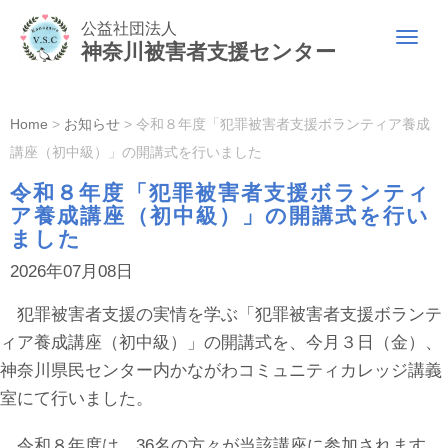
公益社団法人
N
神奈川被害者支援センター
a
v
i
g
a
Home
>
お知らせ
>
令和８年度「犯罪被害者支援ボランティア養成
t
i
講座（初中級）」の開講式を行いました
o
n
令和８年度「犯罪被害者支援ボランティ
ア養成講座（初中級）」の開講式を行い
ました
2026年07月08日
犯罪被害者支援の実情を学ぶ「犯罪被害者支援ボランテ
ィア養成講座（初中級）」の開講式を、今月３日（金）、
神奈川県民センター内かながわコミュニティカレッジ講義
室にて行いました。
令和８年度は、36名の方々が当該講座に参加されます。