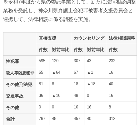
※令和7年度から県の委託事業として、新たに法律相談調整
業務を受託し、神奈川県弁護士会犯罪被害者支援委員会と
連携して、法律相談に係る調整を実施。
直接支援
カウンセリング
法律相談調整
件数
対前年比
件数
対前年比
件数
595
120
307
43
232
性犯罪
55
▲64
67
▲1
16
殺人等凶悪犯罪
81
8
18
▲18
40
その他刑法犯
36
▲16
49
0
16
交通事故
0
0
16
16
8
その他
767
48
457
40
312
合計