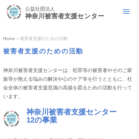
公益社団法人
N
神奈川被害者支援センター
a
v
i
g
a
Home
>
被害者支援のための活動
t
i
被害者支援のための活動
o
n
神奈川被害者支援センターは、犯罪等の被害者やそのご家
族等が抱える悩みの解決や心のケア等を行うとともに、社
会全体の被害者支援意識の高揚を図るための活動を行って
います。
神奈川被害者支援センター
12の事業